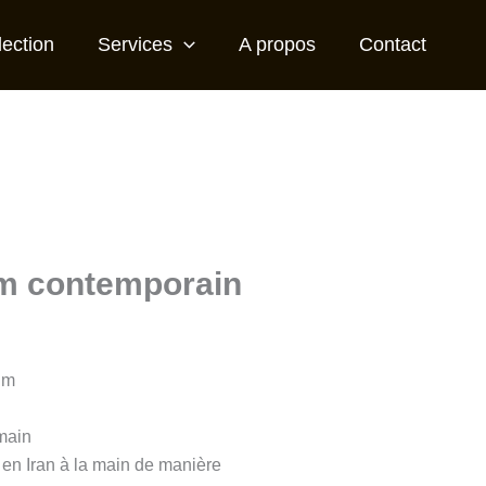
lection
Services
A propos
Contact
im contemporain
lim
 main
 en Iran à la main de manière