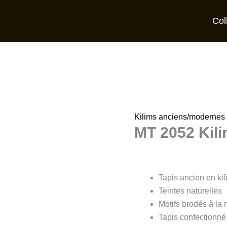
Col
Kilims anciens/modernes
MT 2052 Kil
Tapis ancien en ki
Teintes naturelles
Motifs brodés à la
Tapis confectionné