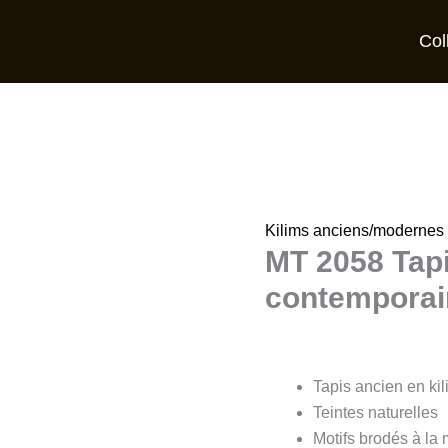
Col
Kilims anciens/modernes
MT 2058 Tapi
contemporai
Tapis ancien en ki
Teintes naturelles
Motifs brodés à la