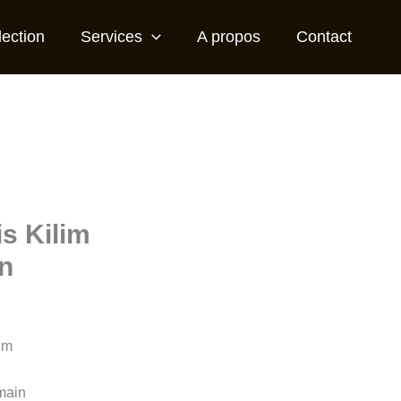
lection
Services
A propos
Contact
s Kilim
n
lim
 main