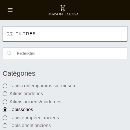
Aller
au
contenu
FILTRES
R
e
c
Catégories
h
e
Tapis contemporains sur-mesure
r
Kilims broderies
c
Kilims anciens/modernes
h
Tapisseries
e
Tapis européen anciens
r
Tapis orient anciens