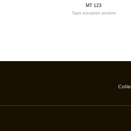
MT 123
Tapis européen anciens
Colle