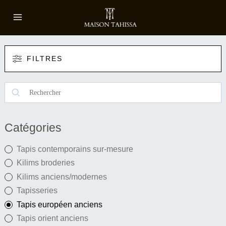
Aller
au
contenu
FILTRES
R
e
c
Catégories
h
e
Tapis contemporains sur-mesure
r
Kilims broderies
c
Kilims anciens/modernes
h
Tapisseries
e
Tapis européen anciens
r
Tapis orient anciens